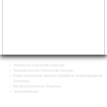
Technische Universität Chemnitz
Westsächsische Hochschule Zwickau
Duale Hochschule Sachsen (Staatliche Studienakademie
Glauchau)
Berufsschulzentrum Glauchau
Speisenlieferant