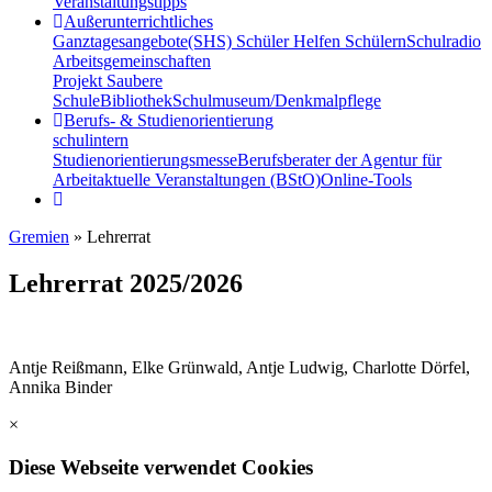
Veranstaltungstipps
Außerunterrichtliches
Ganztagesangebote
(SHS) Schüler Helfen Schülern
Schulradio
Arbeitsgemeinschaften
Projekt Saubere
Schule
Bibliothek
Schulmuseum/Denkmalpflege
Berufs- & Studienorientierung
schulintern
Studienorientierungsmesse
Berufsberater der Agentur für
Arbeit
aktuelle Veranstaltungen (BStO)
Online-Tools
Gremien
» Lehrerrat
Lehrerrat 2025/2026
Antje Reißmann, Elke Grünwald, Antje Ludwig, Charlotte Dörfel,
Annika Binder
×
Diese Webseite verwendet Cookies