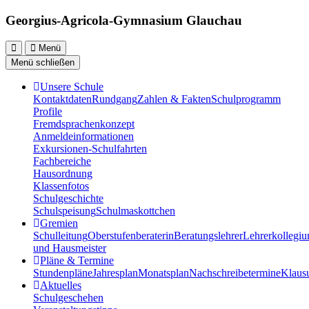
Georgius-Agricola-Gymnasium Glauchau
Menü
Menü schließen
Unsere Schule
Kontaktdaten
Rundgang
Zahlen & Fakten
Schulprogramm
Profile
Fremdsprachenkonzept
Anmeldeinformationen
Exkursionen-Schulfahrten
Fachbereiche
Hausordnung
Klassenfotos
Schulgeschichte
Schulspeisung
Schulmaskottchen
Gremien
Schulleitung
Oberstufenberaterin
Beratungslehrer
Lehrerkollegi
und Hausmeister
Pläne & Termine
Stundenpläne
Jahresplan
Monatsplan
Nachschreibetermine
Klaus
Aktuelles
Schulgeschehen